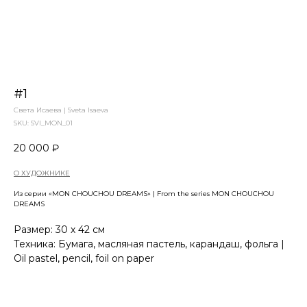
#1
Света Исаева | Sveta Isaeva
SKU:
SVI_MON_01
20 000
₽
О ХУДОЖНИКЕ
Из серии «MON CHOUCHOU DREAMS» | From the series MON CHOUCHOU
DREAMS
Размер: 30 х 42 см
Техника: Бумага, масляная пастель, карандаш, фольга |
Oil pastel, pencil, foil on paper