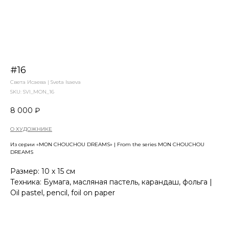
#16
Света Исаева | Sveta Isaeva
SKU:
SVI_MON_16
8 000
₽
О ХУДОЖНИКЕ
Из серии «MON CHOUCHOU DREAMS» | From the series MON CHOUCHOU
DREAMS
Размер: 10 х 15 см
Техника: Бумага, масляная пастель, карандаш, фольга |
Oil pastel, pencil, foil on paper