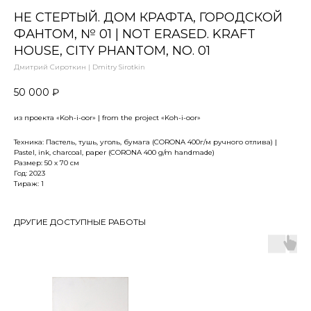
НЕ СТЕРТЫЙ. ДОМ КРАФТА, ГОРОДСКОЙ
ФАНТОМ, № 01 | NOT ERASED. KRAFT
HOUSE, CITY PHANTOM, NO. 01
Дмитрий Сироткин | Dmitry Sirotkin
50 000
₽
из проекта «Koh-i-oor» | from the project «Koh-i-oor»
Техника: Пастель, тушь, уголь, бумага (CORONA 400г/м ручного отлива) |
Pastel, ink, charcoal, paper (CORONA 400 g/m handmade)
Размер: 50 х 70 см
Год: 2023
Тираж: 1
ДРУГИЕ ДОСТУПНЫЕ РАБОТЫ