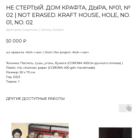
НЕ СТЕРТЫЙ. ДОМ КРАФТА, ДЫРА, №01, №
02 | NOT ERASED. KRAFT HOUSE, HOLE, NO.
01, NO. 02
Дмитрий Сироткин | Dmitry Sirotkin
50 000
₽
из проекта «Koh-i-oor» | from the project «Koh-i-oor»
Техника: Пастель, тушь, уголь, бумага (CORONA 400г/м ручного отлива) |
Pastel, ink, charcoal, paper (CORONA 400 g/m handmade)
Размер: 50 х 70 см
Год: 2023
Тираж: 1
ДРУГИЕ ДОСТУПНЫЕ РАБОТЫ