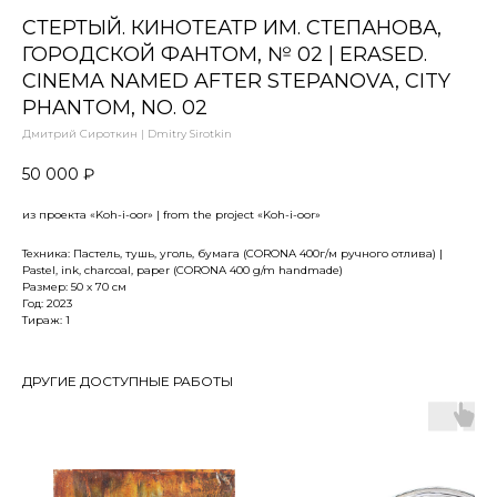
СТЕРТЫЙ. КИНОТЕАТР ИМ. СТЕПАНОВА,
ГОРОДСКОЙ ФАНТОМ, № 02 | ERASED.
CINEMA NAMED AFTER STEPANOVA, CITY
PHANTOM, NO. 02
Дмитрий Сироткин | Dmitry Sirotkin
50 000
₽
из проекта «Koh-i-oor» | from the project «Koh-i-oor»
Техника: Пастель, тушь, уголь, бумага (CORONA 400г/м ручного отлива) |
Pastel, ink, charcoal, paper (CORONA 400 g/m handmade)
Размер: 50 х 70 см
Год: 2023
Тираж: 1
ДРУГИЕ ДОСТУПНЫЕ РАБОТЫ