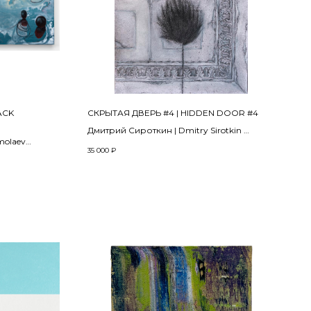
ACK
СКРЫТАЯ ДВЕРЬ #4 | HIDDEN DOOR #4
Дмитрий Сироткин | Dmitry Sirotkin
molaev
из проекта «Конец Истории» | from the
35 000
₽
ries
project «End Of History»
2021
Бумага, тушь, уголь, пастель |
Ink, charcoal, pastel on paper
30 x 21 см