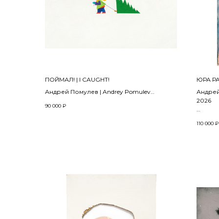
ПОЙМАЛ! | I СAUGHT!
ЮРА Р
Андрей Помулев | Andrey Pomulev
Андрей
Из проекта «На площадках» | from the
2026
90 000
₽
project «On Playgrounds»
2022
Бумага,
110 000
₽
pencil 
55 x 75 x 2.5 см
84 x 59,
Фанерный планшет, текстурная паста,
акрил | Plywood, texture paste, acrylic