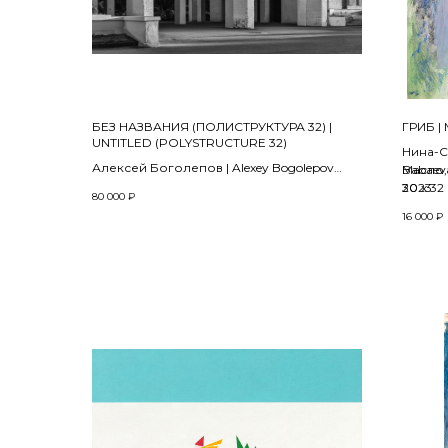
БЕЗ НАЗВАНИЯ (ПОЛИСТРУКТУРА 32) |
ГРИБ 
UNTITLED (POLYSTRUCTURE 32)
Нина-С
Алексей Боголепов | Alexey Bogolepov
Babaev
Масло, 
2024
2023
30 х 32
80 000
₽
16 000
₽
Композитная съемка, архивная
пигментная печать, дибонд | Composite
photography, archival pigment print, dibond
40 х 60 см
Тираж | edition 5+1 AP