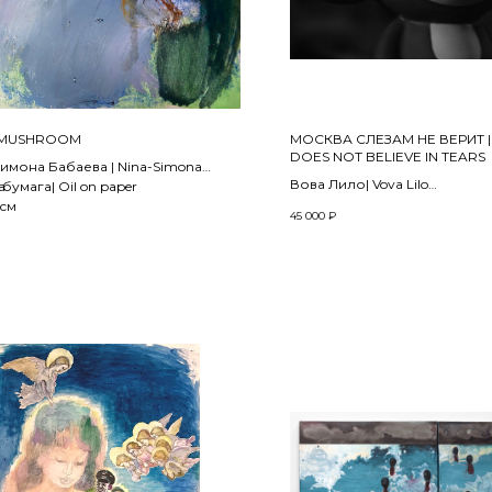
| MUSHROOM
МОСКВА СЛЕЗАМ НЕ ВЕРИТ 
DOES NOT BELIEVE IN TEARS
имона Бабаева | Nina-Simona
Вова Лило| Vova Lilo
a
бумага| Oil on paper
2012
 см
45 000
₽
Плоттерная печать на архив
накатка на дибонд | Plotter pr
archival paper, knurling on dib