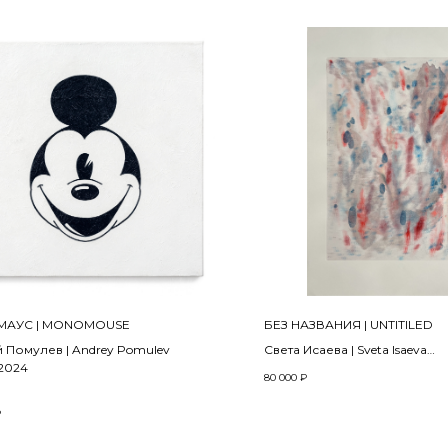
АУС | MONOMOUSE
БЕЗ НАЗВАНИЯ | UNTITILED
 Помулев | Andrey Pomulev
Света Исаева | Sveta Isaeva
 2024
2023
80 000
₽
0 х 4 см
Mонотипия, бумага, типогр
₽
акрил | Acrylic on canvas
Monotype, printing ink on рape
94 х 64 см