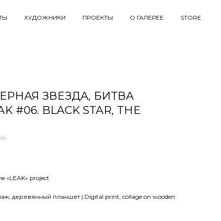
ТЫ
ХУДОЖНИКИ
ПРОЕКТЫ
О ГАЛЕРЕЕ
STORE
ЧЕРНАЯ ЗВЕЗДА, БИТВА
K #06. BLACK STAR, THE
in
e «LEAK» project
ж, деревянный планшет | Digital print, collage on wooden