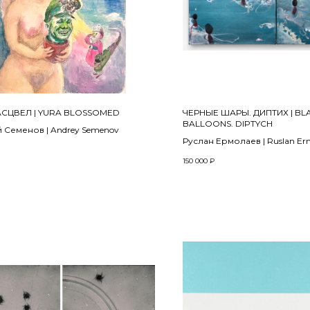
АСЦВЕЛ | YURA BLOSSOMED
ЧЕРНЫЕ ШАРЫ. ДИПТИХ | BL
BALLOONS. DIPTYCH
 Семенов | Andrey Semenov
Руслан Ермолаев | Ruslan Er
Из серии «Шары» | From the se
150 000
₽
«Balloons»
 карандаш, акварель | Watercolor,
2021
on paper
5 см
Холст, масло | Oil on canvas
50 х 100 см