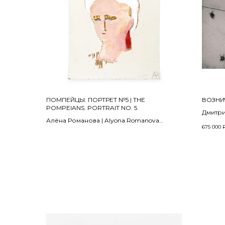
ПОМПЕЙЦЫ. ПОРТРЕТ №5 | THE
ВОЗНИЧ
POMPEIANS. PORTRAIT NO. 5
Дмитри
Алёна Романова | Alyona Romanova
из про
675 000
Из серии «Античность Помпеи» | From the
projec
series «The Antiquity of Pompeii»
2021
1990
Дерево
Картон, масло, белила, бронзовая
цифрова
краска | Bronze paint, whites, oil on
латунно
cardboard
digital 
59,5 х 51,5 см
casting
150 x 2