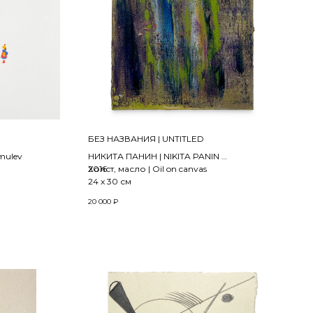
БЕЗ НАЗВАНИЯ | UNTITLED
mulev
НИКИТА ПАНИН | NIKITA PANIN
2016
Холст, масло | Oil on canvas
24 x 30 см
20 000
₽