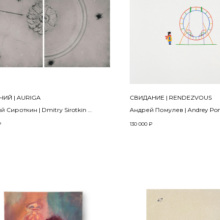
ИЙ | AURIGA
СВИДАНИЕ | RENDEZVOUS
й Сироткин | Dmitry Sirotkin
Андрей Помулев | Andrey Po
екта «ULTIMUM ASTRUM» | from the
₽
130 000
₽
t «ULTIMUM ASTRUM»
, цифровая фотография,
я печать, акрил, тушь, уголь,
е литье | Wood, digital photography,
printing, acrylic, ink, charcoal, brass
00 см