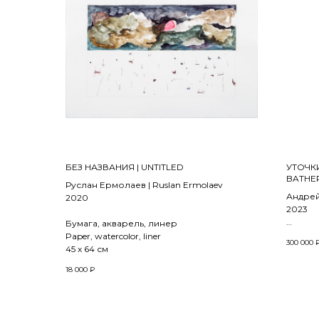
БЕЗ НАЗВАНИЯ | UNTITLED
УТОЧК
BATHE
Руслан Ермолаев | Ruslan Ermolaev
Андрей
2020
2023
Бумага, акварель, линер
Холст, 
Paper, watercolor, liner
300 000
100 x 6
45 х 64 см
18 000
₽