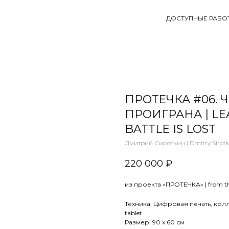
ДОСТУПНЫЕ РАБО
ПРОТЕЧКА #06. 
ПРОИГРАНА | LEA
BATTLE IS LOST
Дмитрий Сироткин | Dmitry Sirotk
220 000
₽
из проекта «ПРОТЕЧКА» | from th
Техника: Цифровая печать, колла
tablet
Размер: 90 х 60 см