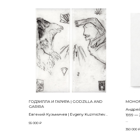
ГОДЗИЛЛА И ГАРИРА | GODZILLA AND
МОНОМ
GARIRA
Андрей
Евгений Кузьмичев | Evgeny Kuzmichev
1999 —
2021
55 000
₽
150 x 15
350 000
Бумага, типографская краска, сухая игла,
Холст, 
дерево | Rice paper, ink, dry point, wood