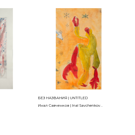
БЕЗ НАЗВАНИЯ | UNTITLED
Инал Савченков | Inal Savchenkov
1985
афская краска
Бумага, смешанная техника | mixed media
r
on paper
26 х 15 см