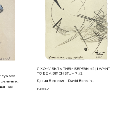
Я ХОЧУ БЫТЬ ПНЕМ БЕРЕЗЫ #2 | I WANT
TO BE A BIRCH STUMP #2
itya and
Давид Березин | David Berezin
варельные
2025
ешанная
15 000
₽
 felt-tip pen,
Бумага, карандаш | Pencil on paper
12.6 х 10.2 см