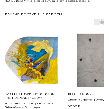
«КОНЕЦ ИСТОРИИ» она может быть однократно воспроизведена.
ДРУГИЕ ДОСТУПНЫЕ РАБОТЫ
НА ДЕНЬ НЕЗАВИСИМОСТИ | ON
КРЕСТ | CROSS
THE INDEPENDENCE DAY
Дмитрий Сироткин | Dmitry Sir
из проекта «ULTIMUM ASTRUM» |
Нина-Симона Бабаева | Nina-Simona
360 000
₽
project «ULTIMUM ASTRUM»
Babaeva
Масло, бумага| Oil on paper