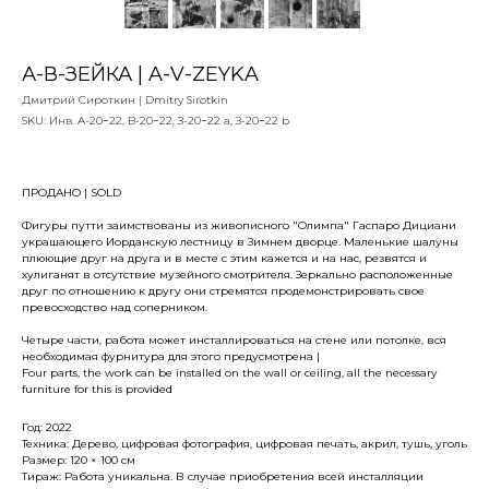
А-В-ЗЕЙКА | A-V-ZEYKA
Дмитрий Сироткин | Dmitry Sirotkin
SKU:
Инв. А-20−22, В-20−22, З-20−22 а, З-20−22 b
ПРОДАНО | SOLD
Фигуры путти заимствованы из живописного "Олимпа" Гаспаро Дициани
украшающего Иорданскую лестницу в Зимнем дворце. Маленькие шалуны
плюющие друг на друга и в месте с этим кажется и на нас, резвятся и
хулиганят в отсутствие музейного смотрителя. Зеркально расположенные
друг по отношению к другу они стремятся продемонстрировать свое
превосходство над соперником.
Четыре части, работа может инсталлироваться на стене или потолке, вся
необходимая фурнитура для этого предусмотрена |
Four parts, the work can be installed on the wall or ceiling, all the necessary
furniture for this is provided
Год: 2022
Техника: Дерево, цифровая фотография, цифровая печать, акрил, тушь, уголь
Размер: 120 × 100 см
Тираж: Работа уникальна. В случае приобретения всей инсталляции