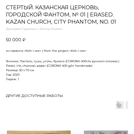
СТЕРТЫЙ. КАЗАНСКАЯ ЦЕРКОВЬ,
ГОРОДСКОЙ ФАНТОМ, № 01 | ERASED.
KAZAN CHURCH, CITY PHANTOM, NO. 01
Дмитрий Сироткин | Dmitry Sirotkin
50 000
₽
из проекта «Koh-i-oor» | from the project «Koh-i-oor»
Техника: Пастель, тушь, уголь, бумага (CORONA 400г/м ручного отлива) |
Pastel, ink, charcoal, paper (CORONA 400 g/m handmade)
Размер: 50 х 70 см
Год: 2023
Тираж: 1
ДРУГИЕ ДОСТУПНЫЕ РАБОТЫ