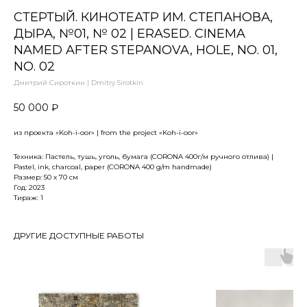
СТЕРТЫЙ. КИНОТЕАТР ИМ. СТЕПАНОВА,
ДЫРА, №01, № 02 | ERASED. CINEMA
NAMED AFTER STEPANOVA, HOLE, NO. 01,
NO. 02
Дмитрий Сироткин | Dmitry Sirotkin
50 000
₽
из проекта «Koh-i-oor» | from the project «Koh-i-oor»
Техника: Пастель, тушь, уголь, бумага (CORONA 400г/м ручного отлива) |
Pastel, ink, charcoal, paper (CORONA 400 g/m handmade)
Размер: 50 х 70 см
Год: 2023
Тираж: 1
ДРУГИЕ ДОСТУПНЫЕ РАБОТЫ