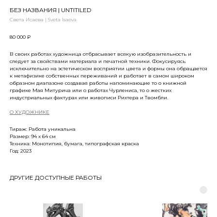
БЕЗ НАЗВАНИЯ | UNTITILED
Света Исаева | Sveta Isaeva
80 000
₽
В своих работах художница отбрасывает всякую изобразительность и
следует за свойствами материала и печатной техники. Фокусируясь
исключительно на эстетическом восприятии цвета и формы она обращается
к метафизике собственных переживаний и работает в самом широком
образном диапазоне создавая работы напоминающие то о книжной
графике Мая Митурича или о работах Чурлениса, то о жестких
индустриальных фактурах или живописи Рихтера и Твомбли.
О ХУДОЖНИКЕ
Тираж: Работа уникальна
Размер: 94 х 64 см
Техника: Mонотипия, бумага, типографская краска
Год: 2023
ДРУГИЕ ДОСТУПНЫЕ РАБОТЫ